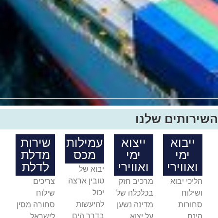
השירותים שלנו
ייבוא
ייצוא
עמילות
שירות
ימי
ימי
מכס
מדלת
ואווירי
ואווירי
לדלת
יבוא של
טובין ארצה
הליכי יבוא
מרכיב חזק
צריכים
יכול
ושילוח
בכלכלה של
שילוח
להיעשות
סחורות
מדינה נשען
סחורה מסין
בדרך הים
הינם
על יצוא.
לישראל,