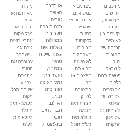
או בדרך
מורכבים
כיצרנים או
מהודו,
האוויר.
ודורשים
כמשווקים,
מאירופה או
טובים
מקצועיות,
אתם בוודאי
ארצות
בכמות רבה
ידע רב
שואפים
הברית או
מעבירים
וקשרים בין
לפנות
מכל מקום
במכולות
לאומיים.
ללקוחות
אחר? רוצים
בעלות נפח
הכנסה של
מרובים
גורם אמין
עצום. שילוח
סחורות
מעבר לים.
שישחרר
מהיר
וטובין
לא משנה
עבורכם את
במיוחד,
לישראל
מה אתם
הטובין
נעשה דרך
נעשית תחת
מייצרים או
מהמכס,
נמלי תעופה,
כללים
מה
שהגיע
הפרוסים
מחמירים
ברצונכם
אליהם מכל
סביב
של רשויות
לשווק,
מקום
העולם.
המכס
חברת תים
בעולם? תים
חברת תים
ולעיתים גם
תובלה
תובלה
תובלה
של מכון
בינלאומית
בינלאומית
בינלאומית
התקנים.
בע"מ תוכל
בע"מ,