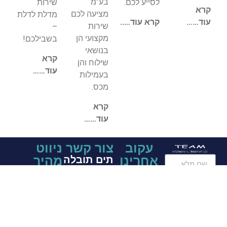
בע"מ
לסייע לכם.
שירות
קרא
מציעה לכם
מדלת לדלת
עוד…
…
קרא עוד…..
שירות
–
מקצועי הן
בשבילכם!
בנושאי
קרא
שילוח והן
עוד……
בעמילות
מכס.
קרא
עוד……
עקוב
צור קשר
ניווט
אחרינו
מהיר
תים תובלה
בינלאומית
בַּיִת
בע"מ
כלים
+97237791500
אודותינו
+972543233030
השירותים
info@teamtransport.co.il
שלנו