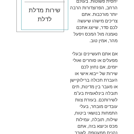
יחסית פשוטות. בעולם
הרחב, הפרוצדורות הרבה
שירות מדלת
יותר מורכבות. אתם
לדלת
צריכים מישהו שיעשה
לכם סדר, שייצג אתכם
נאמנה מול המכס ויפעל
מהר, אמין טוב.
אם אתם תעשיינים ובעלי
מפעלים או סוחרים ואולי
יזמים, אם נחוץ לכם
שירות של ייבוא אישי או
העברת תכולה ברילוקיישן
או מעבר בין מדינות, תים
תובלה בינלאומית בע"מ
לשירותכם. בעזרת צוות
עובדים מובחר, בעלי
התמחות בנושאי ביטוח,
שילוח, תובלה, עמילות
מכס וכיוצא בזה, אתם
נהנים ממעטפת, לאורך