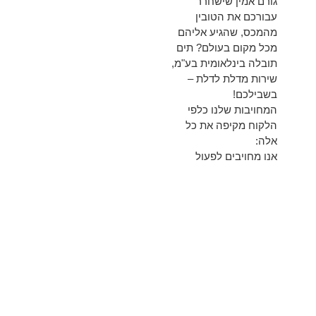
גורם אמין שישחרר
עבורכם את הטובין
מהמכס, שהגיע אליהם
מכל מקום בעולם? תים
תובלה בינלאומית בע"מ,
שירות מדלת לדלת –
בשבילכם!
המחויבות שלנו כלפי
הלקוח מקיפה את כל
אלה:
אנו מחויבים לפעול
בהגינות מלאה, כחוק,
לרווחתם המלאה של
לקוחותינו.
אנו עושים כל שנדרש על
מנת להציע שירות
בשקיפות, שירות זריז גם
אל מול הליכים
בירוקרטיים בארץ או
בחו"ל.